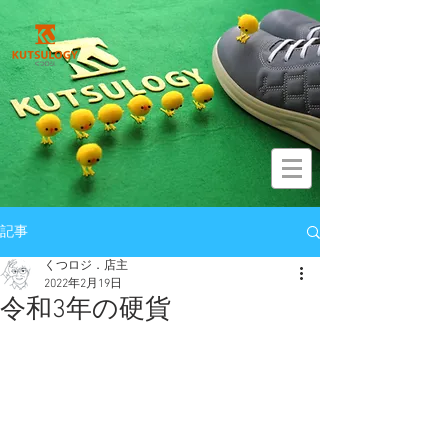
記事
くつロジ．店主
2022年2月19日
令和3年の硬貨