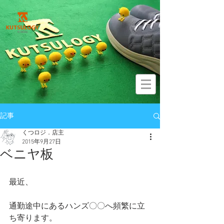
記事
くつロジ．店主
2015年9月27日
ベニヤ板
最近、 
通勤途中にあるハンズ〇〇へ頻繁に立
ち寄ります。 