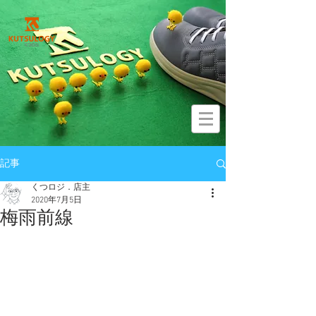
記事
くつロジ．店主
2020年7月5日
梅雨前線