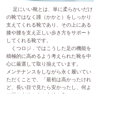
足にいい靴とは、単に柔らかいだけ
の靴ではなく踵（かかと）をしっかり
支えてくれる靴であり、その上にある
膝や腰を支え正しい歩き方をサポート
してくれる靴です。
くつロジ．ではこうした足の機能を
積極的に高めるよう考えられた靴を中
心に厳選して取り揃えています。
メンテナンスをしながら永く履いてい
ただくことで、「最初は高かったけれ
ど、長い目で見たら安かったし、何よ
り履き心地も歩き心地も良かった」と
喜んでいただけるよう日々努力させて
いただきます。
​ 今後、よりオシャレな靴を取り扱う
ことがあってもこの基本コンセプトか
ら外れることのない靴を選んで取扱い