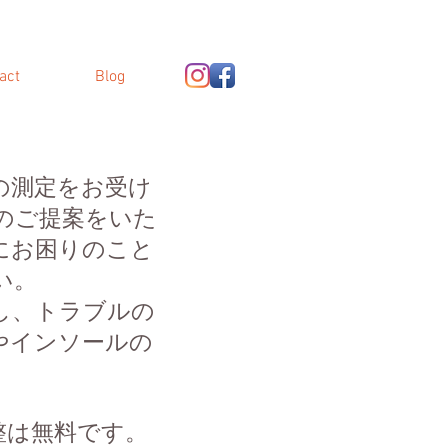
act
Blog
の測定をお受け
のご提案をいた
にお困りのこと
い。
し、トラブルの
やインソールの
。
整は無料です。