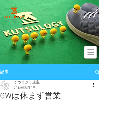
記事
くつロジ．店主
2016年5月2日
GWは休まず営業