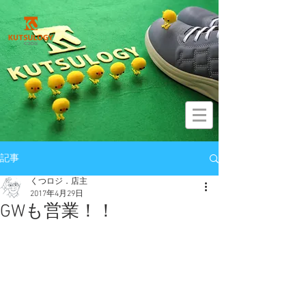
記事
くつロジ．店主
2017年4月29日
GWも営業！！